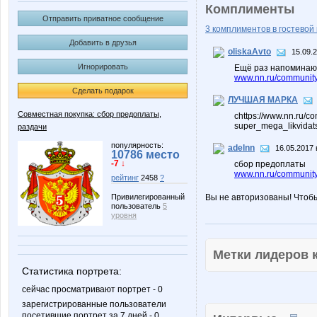
Комплименты
Отправить приватное сообщение
3 комплиментов в гостевой 
Добавить в друзья
oliskaAvto
15.09.
Игнорировать
Ещё раз напоминаю п
www.nn.ru/community/
Сделать подарок
ЛУЧШАЯ МАРКА
Совместная покупка: сбор предоплаты,
сhttps://www.nn.ru/c
super_mega_likvidat
раздачи
популярность:
adelnn
16.05.2017 
10786 место
-7 ↓
сбор предоплаты
www.nn.ru/community
рейтинг
2458
?
Вы не авторизованы! Чтоб
Привилегированный
пользователь
5
уровня
Метки лидеров
Статистика портрета:
сейчас просматривают портрет - 0
зарегистрированные пользователи
посетившие портрет за 7 дней - 0