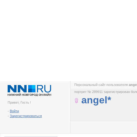
Персональный сайт пользователя
ange
портрет № 289911 зарегистрирован боле
angel*
Привет, Гость !
-
Войти
-
Зарегистрироваться