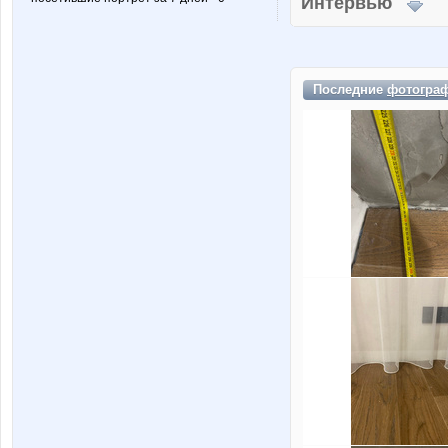
Интервью
Последние
фотогра